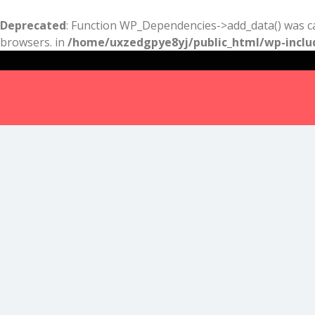
Deprecated
: Function WP_Dependencies->add_data() was ca
browsers. in
/home/uxzedgpye8yj/public_html/wp-inclu