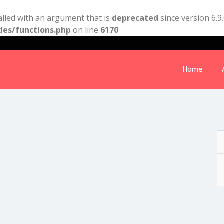
lled with an argument that is
deprecated
since version 6.9
des/functions.php
on line
6170
Home