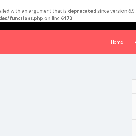
lled with an argument that is
deprecated
since version 6.9
des/functions.php
on line
6170
Home