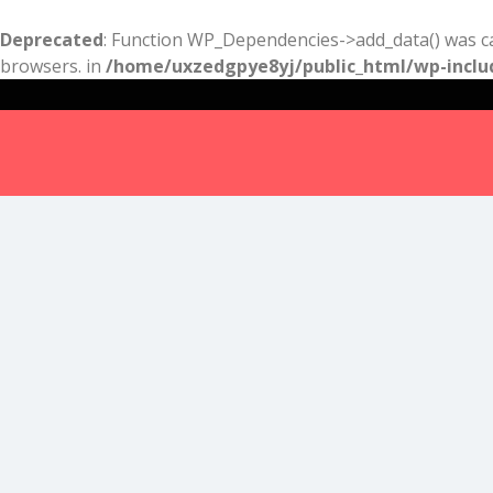
Deprecated
: Function WP_Dependencies->add_data() was ca
browsers. in
/home/uxzedgpye8yj/public_html/wp-inclu